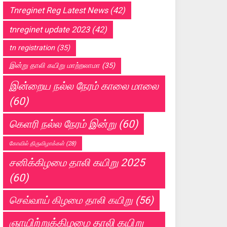
Tnreginet Reg Latest News
(42)
tnreginet update 2023
(42)
tn registration
(35)
இன்று தாலி கயிறு மாற்றலாமா
(35)
இன்றைய நல்ல நேரம் காலை மாலை
(60)
கெளரி நல்ல நேரம் இன்று
(60)
கோவில் திருவிழாக்கள்
(28)
சனிக்கிழமை தாலி கயிறு 2025
(60)
செவ்வாய் கிழமை தாலி கயிறு
(56)
ஞாயிற்றுக்கிழமை தாலி கயிறு