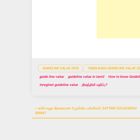
e
n
e
w
e
w
w
w
w
i
w
i
n
i
n
d
n
d
o
d
o
w
o
w
)
w
)
)
GUIDELINE VALUE 2020
TAMILNADU GUIDELINE VALUE 20
guide line value
guideline value in tamil
How to know Guideli
tnreginet guideline value
நிலத்தின் மதிப்பு?
Post
உயில் எழுத தேவையான 3 முக்கிய புள்ளிகள்| SATTAM SOLAVADHU
navigation
ENNA?