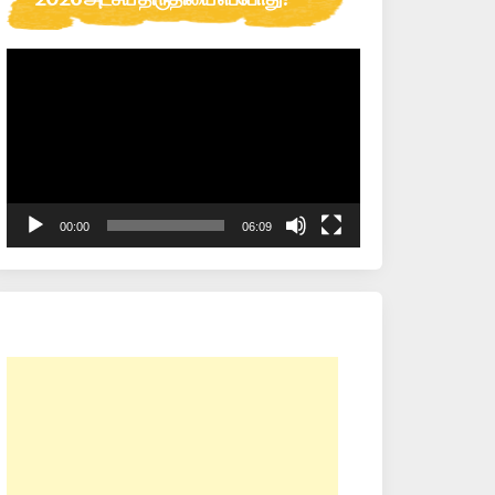
Video
Player
00:00
06:09