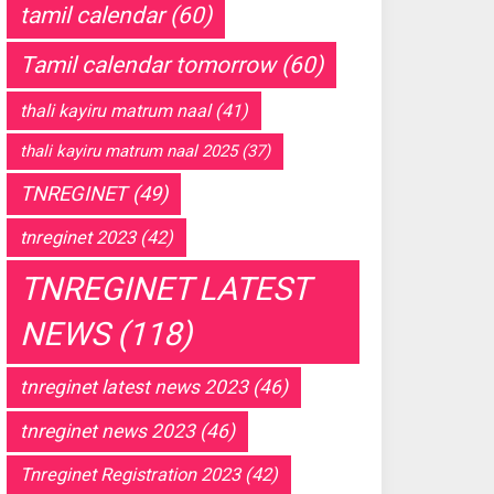
tamil calendar
(60)
Tamil calendar tomorrow
(60)
thali kayiru matrum naal
(41)
thali kayiru matrum naal 2025
(37)
TNREGINET
(49)
tnreginet 2023
(42)
TNREGINET LATEST
NEWS
(118)
tnreginet latest news 2023
(46)
tnreginet news 2023
(46)
Tnreginet Registration 2023
(42)