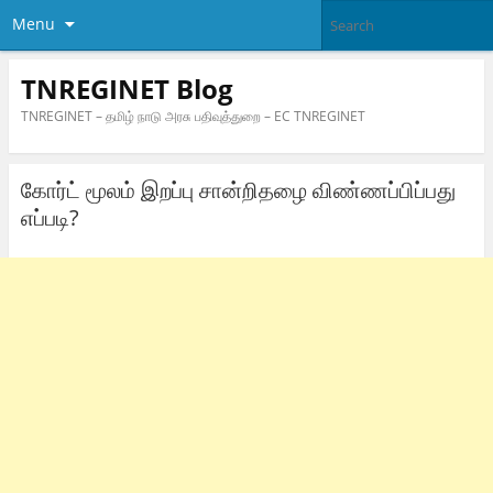
Menu
TNREGINET Blog
TNREGINET – தமிழ் நாடு அரசு பதிவுத்துறை – EC TNREGINET
கோர்ட் மூலம் இறப்பு சான்றிதழை விண்ணப்பிப்பது
எப்படி?