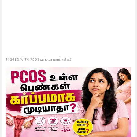
TAGGED WITH
PCOS வரக் காரணம் என்ன?