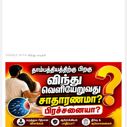
TAGGED WITH
விந்து வடிதல்