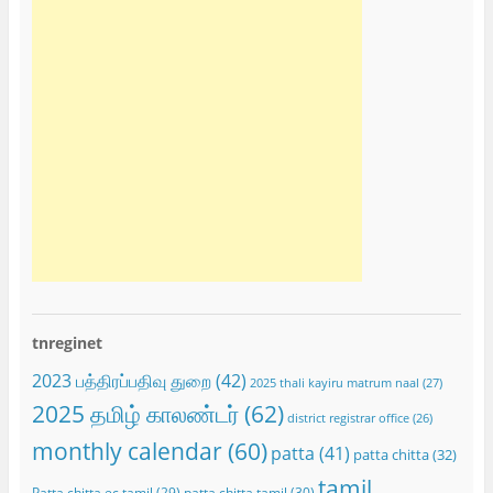
tnreginet
2023 பத்திரப்பதிவு துறை
(42)
2025 thali kayiru matrum naal
(27)
2025 தமிழ் காலண்டர்
(62)
district registrar office
(26)
monthly calendar
(60)
patta
(41)
patta chitta
(32)
tamil
Patta chitta ec tamil
(29)
patta chitta tamil
(30)