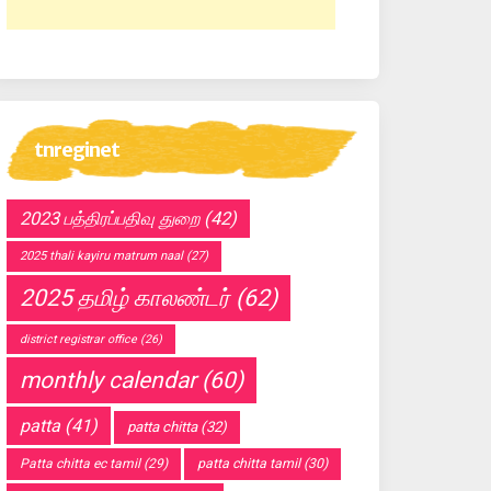
tnreginet
2023 பத்திரப்பதிவு துறை
(42)
2025 thali kayiru matrum naal
(27)
2025 தமிழ் காலண்டர்
(62)
district registrar office
(26)
monthly calendar
(60)
patta
(41)
patta chitta
(32)
Patta chitta ec tamil
(29)
patta chitta tamil
(30)