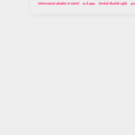
intercourse doubts in tamil
உடல் உறவு
செக்ஸ் கேள்வி பதில்
தா