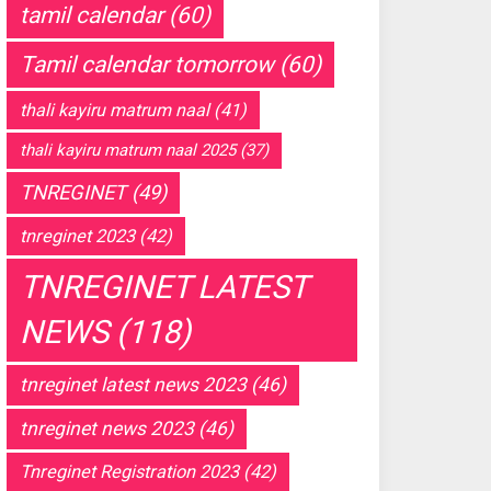
tamil calendar
(60)
Tamil calendar tomorrow
(60)
thali kayiru matrum naal
(41)
thali kayiru matrum naal 2025
(37)
TNREGINET
(49)
tnreginet 2023
(42)
TNREGINET LATEST
NEWS
(118)
tnreginet latest news 2023
(46)
tnreginet news 2023
(46)
Tnreginet Registration 2023
(42)