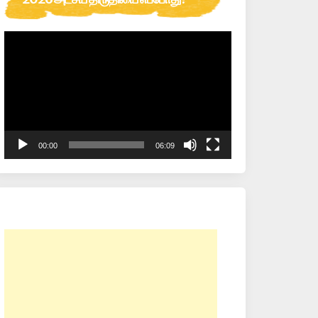
Video
Player
00:00
06:09