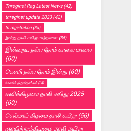
Tnreginet Reg Latest News
(42)
tnreginet update 2023
(42)
tn registration
(35)
இன்று தாலி கயிறு மாற்றலாமா
(35)
இன்றைய நல்ல நேரம் காலை மாலை
(60)
கெளரி நல்ல நேரம் இன்று
(60)
கோவில் திருவிழாக்கள்
(28)
சனிக்கிழமை தாலி கயிறு 2025
(60)
செவ்வாய் கிழமை தாலி கயிறு
(56)
ஞாயிற்றுக்கிழமை தாலி கயிறு