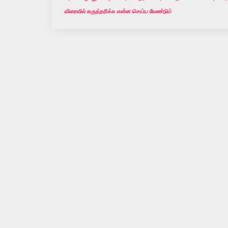
விரைவில் கருத்தரிக்க என்ன செய்ய வேண்டும்