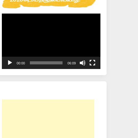
Video
Player
00:00
06:09