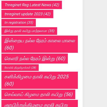
Tnreginet Reg Latest News
(42)
tnreginet update 2023
(42)
tn registration
(35)
இன்று தாலி கயிறு மாற்றலாமா
(35)
இன்றைய நல்ல நேரம் காலை மாலை
(60)
கெளரி நல்ல நேரம் இன்று
(60)
கோவில் திருவிழாக்கள்
(28)
சனிக்கிழமை தாலி கயிறு 2025
(60)
செவ்வாய் கிழமை தாலி கயிறு
(56)
ஞாயிற்றுக்கிழமை தாலி கயிறு