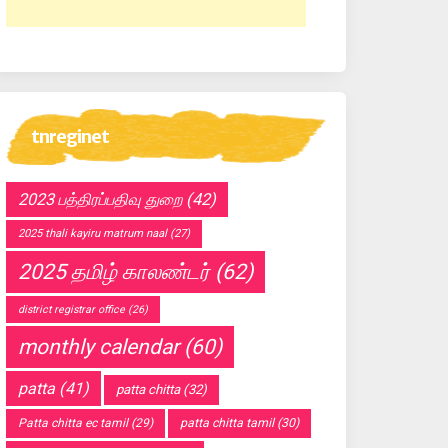
tnreginet
2023 பத்திரப்பதிவு துறை
(42)
2025 thali kayiru matrum naal
(27)
2025 தமிழ் காலண்டர்
(62)
district registrar office
(26)
monthly calendar
(60)
patta
(41)
patta chitta
(32)
Patta chitta ec tamil
(29)
patta chitta tamil
(30)