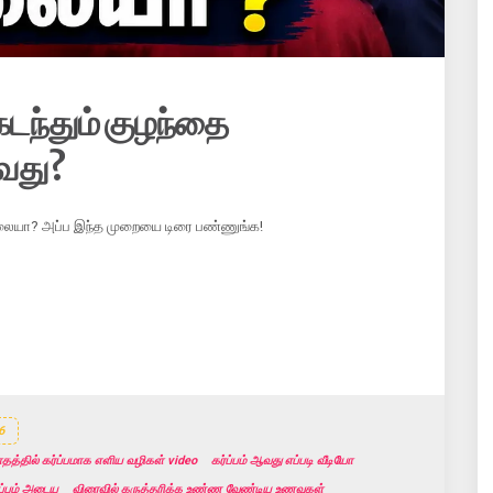
டந்தும் குழந்தை
வது?
ல்லையா? அப்ப இந்த முறையை டிரை பண்ணுங்க!
6
தத்தில் கர்ப்பமாக எளிய வழிகள் video
கர்ப்பம் ஆவது எப்படி வீடியோ
ர்ப்பம் அடைய
விரைவில் கருத்தரிக்க உண்ண வேண்டிய உணவுகள்