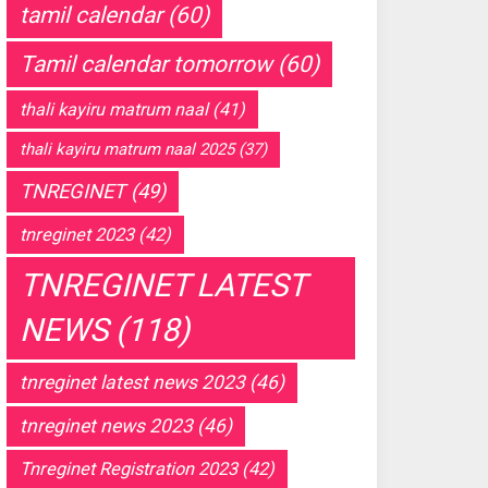
tamil calendar
(60)
Tamil calendar tomorrow
(60)
thali kayiru matrum naal
(41)
thali kayiru matrum naal 2025
(37)
TNREGINET
(49)
tnreginet 2023
(42)
TNREGINET LATEST
NEWS
(118)
tnreginet latest news 2023
(46)
tnreginet news 2023
(46)
Tnreginet Registration 2023
(42)