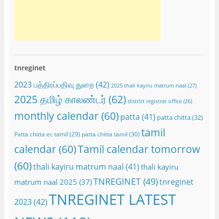
tnreginet
2023 பத்திரப்பதிவு துறை
(42)
2025 thali kayiru matrum naal
(27)
2025 தமிழ் காலண்டர்
(62)
district registrar office
(26)
monthly calendar
(60)
patta
(41)
patta chitta
(32)
tamil
Patta chitta ec tamil
(29)
patta chitta tamil
(30)
calendar
(60)
Tamil calendar tomorrow
(60)
thali kayiru matrum naal
(41)
thali kayiru
TNREGINET
(49)
tnreginet
matrum naal 2025
(37)
TNREGINET LATEST
2023
(42)