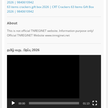
2026 | 9840610942
63 items crackers gift box 2026 | CRT Crackers 63 Items Gift Box
2026 | 9840610942
About
This is not official TNREGINET website. Information purpose only!
Official TNREGINET Website www.tnreginet.net
தமிழ் வருட பிறப்பு 2026
Video
Player
00:00
01:13