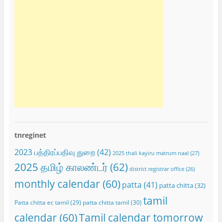
tnreginet
2023 பத்திரப்பதிவு துறை
(42)
2025 thali kayiru matrum naal
(27)
2025 தமிழ் காலண்டர்
(62)
district registrar office
(26)
monthly calendar
(60)
patta
(41)
patta chitta
(32)
tamil
Patta chitta ec tamil
(29)
patta chitta tamil
(30)
calendar
(60)
Tamil calendar tomorrow