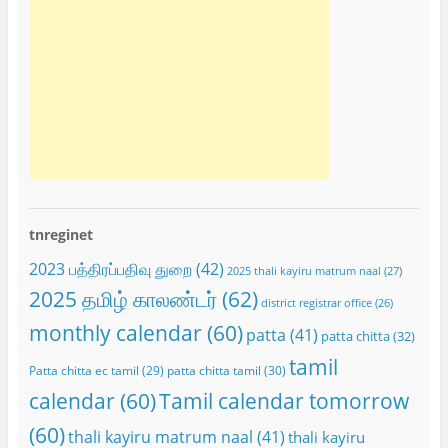
tnreginet
2023 பத்திரப்பதிவு துறை
(42)
2025 thali kayiru matrum naal
(27)
2025 தமிழ் காலண்டர்
(62)
district registrar office
(26)
monthly calendar
(60)
patta
(41)
patta chitta
(32)
tamil
Patta chitta ec tamil
(29)
patta chitta tamil
(30)
calendar
(60)
Tamil calendar tomorrow
(60)
thali kayiru matrum naal
(41)
thali kayiru