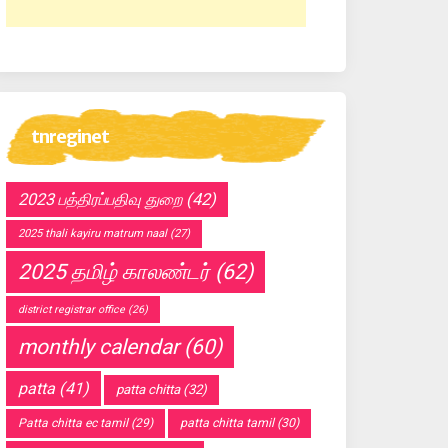
tnreginet
2023 பத்திரப்பதிவு துறை
(42)
2025 thali kayiru matrum naal
(27)
2025 தமிழ் காலண்டர்
(62)
district registrar office
(26)
monthly calendar
(60)
patta
(41)
patta chitta
(32)
Patta chitta ec tamil
(29)
patta chitta tamil
(30)