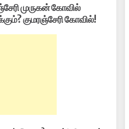
ரஞ்சேரி முருகன் கோவில்
க்கும்? குமரஞ்சேரி கோவில்!