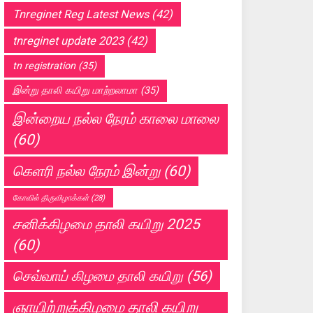
Tnreginet Reg Latest News
(42)
tnreginet update 2023
(42)
tn registration
(35)
இன்று தாலி கயிறு மாற்றலாமா
(35)
இன்றைய நல்ல நேரம் காலை மாலை
(60)
கெளரி நல்ல நேரம் இன்று
(60)
கோவில் திருவிழாக்கள்
(28)
சனிக்கிழமை தாலி கயிறு 2025
(60)
செவ்வாய் கிழமை தாலி கயிறு
(56)
ஞாயிற்றுக்கிழமை தாலி கயிறு