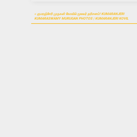
Post
குமரஞ்சேரி முருகன் கோவில் மூலவர் தரிசனம்! KUMARANJERI
navigation
KUMARASWAMY MURUGAN PHOTOS | KUMARANJERI KOVIL