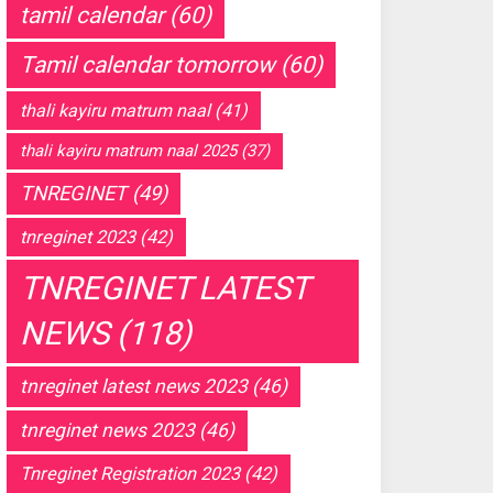
tamil calendar
(60)
Tamil calendar tomorrow
(60)
thali kayiru matrum naal
(41)
thali kayiru matrum naal 2025
(37)
TNREGINET
(49)
tnreginet 2023
(42)
TNREGINET LATEST
NEWS
(118)
tnreginet latest news 2023
(46)
tnreginet news 2023
(46)
Tnreginet Registration 2023
(42)