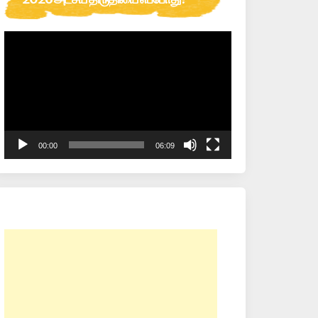
Video
Player
00:00
06:09