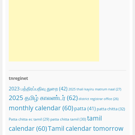
tnreginet
2023 பத்திரப்பதிவு துறை
(42)
2025 thali kayiru matrum naal
(27)
2025 தமிழ் காலண்டர்
(62)
district registrar office
(26)
monthly calendar
(60)
patta
(41)
patta chitta
(32)
tamil
Patta chitta ec tamil
(29)
patta chitta tamil
(30)
calendar
(60)
Tamil calendar tomorrow