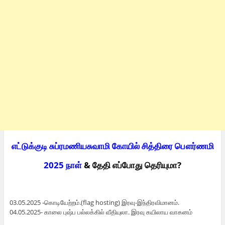
எட்டுக்குடி சுப்ரமணியசுவாமி கோயில் சித்திரை பௌர்ணமி
2025 நாள்
& தேதி எப்போது தெரியுமா?
03.05.2025 -கொடியேற்றம்.(flag hosting) இரவு-இந்திரவிமானம்.
04.05.2025- காலை புஷ்ப பல்லக்கில் வீதியுலா. இரவு கயிலாய வாகனம்