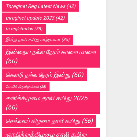
Tnreginet Reg Latest News
(42)
tnreginet update 2023
(42)
tn registration
(35)
இன்று தாலி கயிறு மாற்றலாமா
(35)
இன்றைய நல்ல நேரம் காலை மாலை
(60)
கெளரி நல்ல நேரம் இன்று
(60)
கோவில் திருவிழாக்கள்
(28)
சனிக்கிழமை தாலி கயிறு 2025
(60)
செவ்வாய் கிழமை தாலி கயிறு
(56)
ஞாயிற்றுக்கிழமை தாலி கயிறு