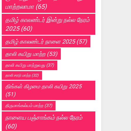
மாற்றலாமா
(65)
தமிழ் காலண்டர் இன்று நல்ல நேரம்
2025
(60)
தமிழ் காலண்டர் நாளை 2025
(57)
தாலி கயிறு மாற்ற
(53)
தாலி கயிறு மாற்றுவது
(37)
தாலி சரடு மாற்ற
(32)
திங்கள் கிழமை தாலி கயிறு 2025
(51)
திருமாங்கல்யம் மாற்ற
(37)
நாளைய பஞ்சாங்கம் நல்ல நேரம்
(60)