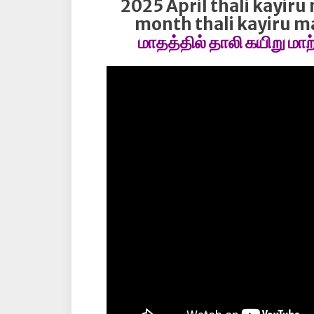
2025 April thali kayiru
month thali kayiru ma
மாதத்தில் தாலி கயிறு மாற