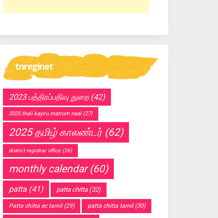
tnreginet
2023 பத்திரப்பதிவு துறை
(42)
2025 thali kayiru matrum naal
(27)
2025 தமிழ் காலண்டர்
(62)
district registrar office
(26)
monthly calendar
(60)
patta
(41)
patta chitta
(32)
Patta chitta ec tamil
(29)
patta chitta tamil
(30)