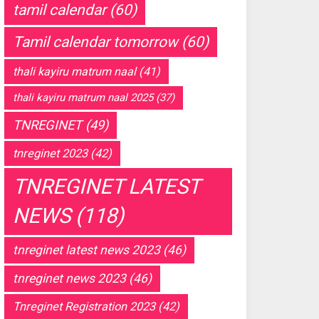
tamil calendar
(60)
Tamil calendar tomorrow
(60)
thali kayiru matrum naal
(41)
thali kayiru matrum naal 2025
(37)
TNREGINET
(49)
tnreginet 2023
(42)
TNREGINET LATEST
NEWS
(118)
tnreginet latest news 2023
(46)
tnreginet news 2023
(46)
Tnreginet Registration 2023
(42)