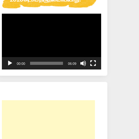
Video
Player
00:00
06:09