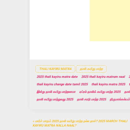
n
n
n
e
n
e
w
e
w
w
w
w
i
w
i
n
i
n
d
n
d
o
d
o
w
o
w
)
w
)
)
THALI KAYIRU MATRA
தாலி கயிறு மாற்ற
2025 thali kayiru matra date
2025 thali kayiru matrum naal
2
thali kayiru change date tamil 2025
thali kayiru matra 2025
இன்று தாலி கயிறு மாற்றலாமா
ஏப்ரல் தாலிக் கயிறு மாற்ற 2025
தால
தாலி கயிறு மாற்றுவது 2025
தாலி சரடு மாற்ற 2025
திருமாங்கல்யம்
Post
மார்ச் மாதம் 2025 தாலி கயிறு மாற்ற நல்ல நாள்? 2025 MARCH THALI
navigation
KAYIRU MATRA NALLA NAAL?