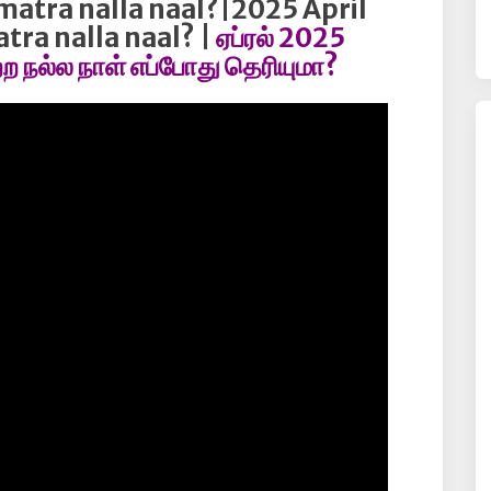
 matra nalla naal?|2025 April
tra nalla naal? |
ஏப்ரல் 2025
்ற நல்ல நாள் எப்போது தெரியுமா?