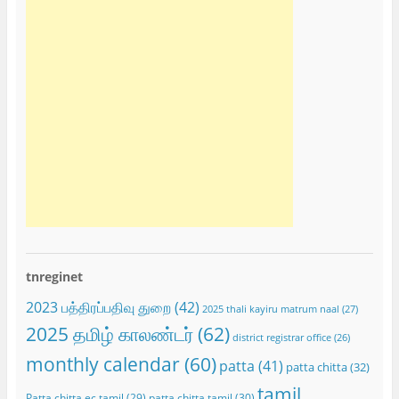
tnreginet
2023 பத்திரப்பதிவு துறை
(42)
2025 thali kayiru matrum naal
(27)
2025 தமிழ் காலண்டர்
(62)
district registrar office
(26)
monthly calendar
(60)
patta
(41)
patta chitta
(32)
tamil
Patta chitta ec tamil
(29)
patta chitta tamil
(30)