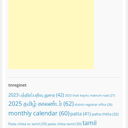
tnreginet
2023 பத்திரப்பதிவு துறை
(42)
2025 thali kayiru matrum naal
(27)
2025 தமிழ் காலண்டர்
(62)
district registrar office
(26)
monthly calendar
(60)
patta
(41)
patta chitta
(32)
tamil
Patta chitta ec tamil
(29)
patta chitta tamil
(30)