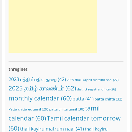
tnreginet
2023 பத்திரப்பதிவு துறை
(42)
2025 thali kayiru matrum naal
(27)
2025 தமிழ் காலண்டர்
(62)
district registrar office
(26)
monthly calendar
(60)
patta
(41)
patta chitta
(32)
tamil
Patta chitta ec tamil
(29)
patta chitta tamil
(30)
calendar
(60)
Tamil calendar tomorrow
(60)
thali kayiru matrum naal
(41)
thali kayiru