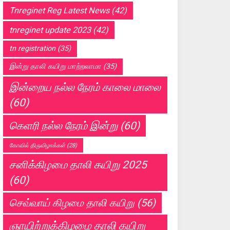
Tnreginet Reg Latest News
(42)
tnreginet update 2023
(42)
tn registration
(35)
இன்று தாலி கயிறு மாற்றலாமா
(35)
இன்றைய நல்ல நேரம் காலை மாலை
(60)
கெளரி நல்ல நேரம் இன்று
(60)
கோவில் திருவிழாக்கள்
(28)
சனிக்கிழமை தாலி கயிறு 2025
(60)
செவ்வாய் கிழமை தாலி கயிறு
(56)
ஞாயிற்றுக்கிழமை தாலி கயிறு