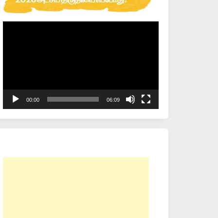
Video
Player
00:00
06:09