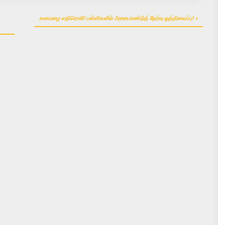
கனமழை எதிரொலி! பள்ளிகளில் அரையாண்டுத் தேர்வு ஒத்திவைப்பு!