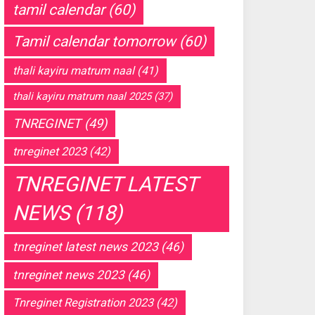
tamil calendar
(60)
Tamil calendar tomorrow
(60)
thali kayiru matrum naal
(41)
thali kayiru matrum naal 2025
(37)
TNREGINET
(49)
tnreginet 2023
(42)
TNREGINET LATEST
NEWS
(118)
tnreginet latest news 2023
(46)
tnreginet news 2023
(46)
Tnreginet Registration 2023
(42)