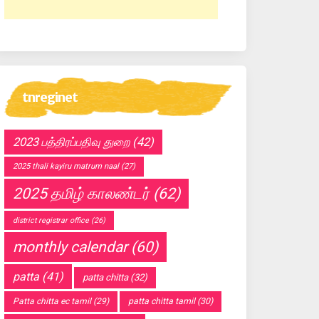
tnreginet
2023 பத்திரப்பதிவு துறை
(42)
2025 thali kayiru matrum naal
(27)
2025 தமிழ் காலண்டர்
(62)
district registrar office
(26)
monthly calendar
(60)
patta
(41)
patta chitta
(32)
Patta chitta ec tamil
(29)
patta chitta tamil
(30)