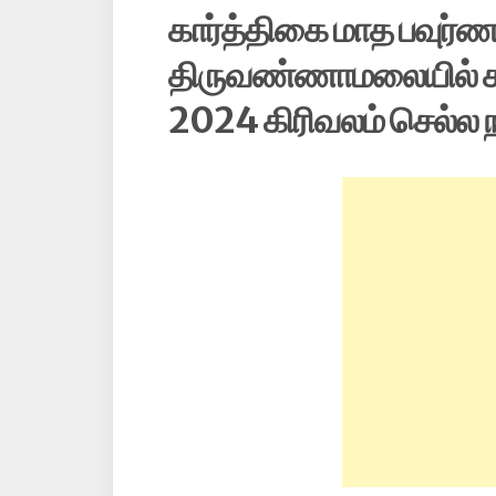
கார்த்திகை மாத பவுர்ண
திருவண்ணாமலையில் கா
2024 கிரிவலம் செல்ல ந