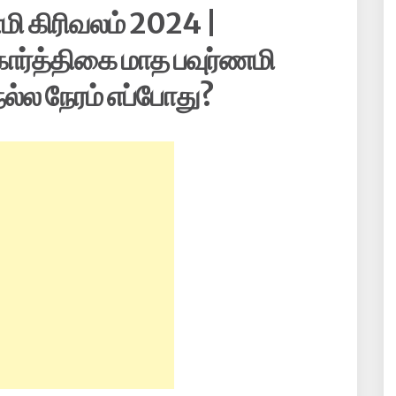
மி கிரிவலம் 2024 |
ர்த்திகை மாத பவுர்ணமி
ல்ல நேரம் எப்போது?