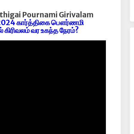
thigai Pournami Girivalam
2024 கார்த்திகை பௌர்ணமி
கிரிவலம் வர உகந்த நேரம்?