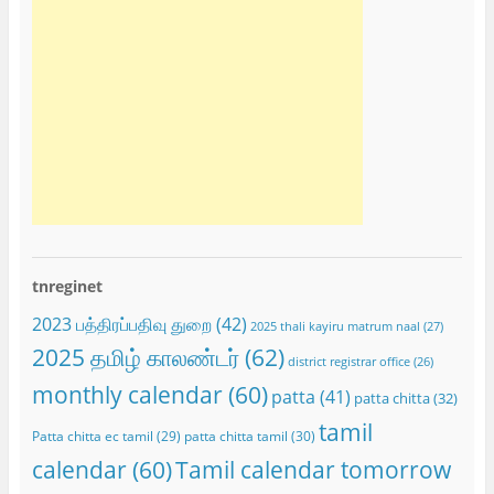
tnreginet
2023 பத்திரப்பதிவு துறை
(42)
2025 thali kayiru matrum naal
(27)
2025 தமிழ் காலண்டர்
(62)
district registrar office
(26)
monthly calendar
(60)
patta
(41)
patta chitta
(32)
tamil
Patta chitta ec tamil
(29)
patta chitta tamil
(30)
calendar
(60)
Tamil calendar tomorrow