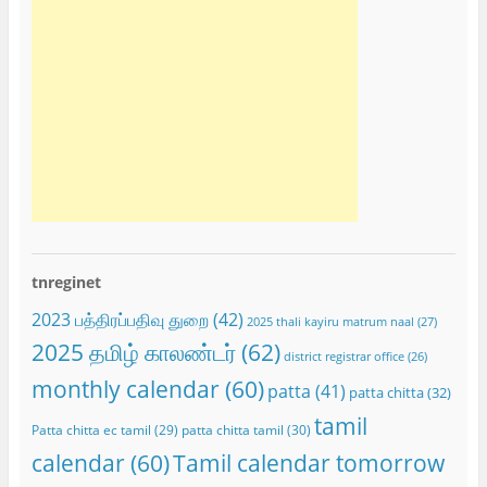
tnreginet
2023 பத்திரப்பதிவு துறை
(42)
2025 thali kayiru matrum naal
(27)
2025 தமிழ் காலண்டர்
(62)
district registrar office
(26)
monthly calendar
(60)
patta
(41)
patta chitta
(32)
tamil
Patta chitta ec tamil
(29)
patta chitta tamil
(30)
calendar
(60)
Tamil calendar tomorrow