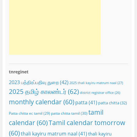
tnreginet
2023 பத்திரப்பதிவு துறை
(42)
2025 thali kayiru matrum naal
(27)
2025 தமிழ் காலண்டர்
(62)
district registrar office
(26)
monthly calendar
(60)
patta
(41)
patta chitta
(32)
tamil
Patta chitta ec tamil
(29)
patta chitta tamil
(30)
calendar
(60)
Tamil calendar tomorrow
(60)
thali kayiru matrum naal
(41)
thali kayiru