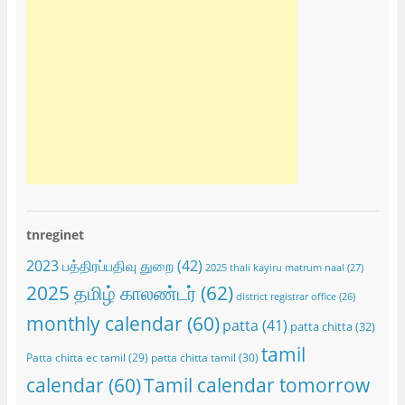
tnreginet
2023 பத்திரப்பதிவு துறை
(42)
2025 thali kayiru matrum naal
(27)
2025 தமிழ் காலண்டர்
(62)
district registrar office
(26)
monthly calendar
(60)
patta
(41)
patta chitta
(32)
tamil
Patta chitta ec tamil
(29)
patta chitta tamil
(30)
calendar
(60)
Tamil calendar tomorrow