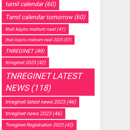
tamil calendar
(60)
Tamil calendar tomorrow
(60)
thali kayiru matrum naal
(41)
thali kayiru matrum naal 2025
(37)
TNREGINET
(49)
tnreginet 2023
(42)
TNREGINET LATEST
NEWS
(118)
tnreginet latest news 2023
(46)
tnreginet news 2023
(46)
Tnreginet Registration 2023
(42)