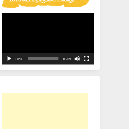
Video
Player
00:00
06:09