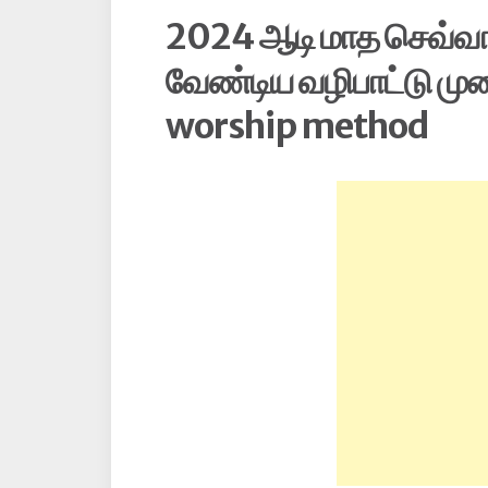
2024 ஆடி மாத செவ்வா
வேண்டிய வழிபாட்டு மு
worship method