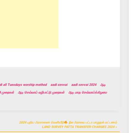
di all Tuesdays worship method
aadi sevvai
aadi sevvai 2024
ஆடி
4 முறைகள்
ஆடி செவ்வாய் வழிபாட்டு முறைகள்
ஆடி மாத செவ்வாய்க்கிழமை
2024 புதிய அரசாணை வெளியீடு
நில அளவை பட்டா மாறுதல் கட்டணம்
LAND SURVEY PATTA TRANSFER CHARGES 2024