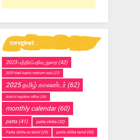
tnreginet
2023 பத்திரப்பதிவு துறை
(42)
2025 thali kayiru matrum naal
(27)
2025 தமிழ் காலண்டர்
(62)
district registrar office
(26)
monthly calendar
(60)
patta
(41)
patta chitta
(32)
Patta chitta ec tamil
(29)
patta chitta tamil
(30)