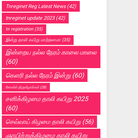
Tnreginet Reg Latest News
(42)
tnreginet update 2023
(42)
tn registration
(35)
இன்று தாலி கயிறு மாற்றலாமா
(35)
இன்றைய நல்ல நேரம் காலை மாலை
(60)
கெளரி நல்ல நேரம் இன்று
(60)
கோவில் திருவிழாக்கள்
(28)
சனிக்கிழமை தாலி கயிறு 2025
(60)
செவ்வாய் கிழமை தாலி கயிறு
(56)
ஞாயிற்றுக்கிழமை தாலி கயிறு