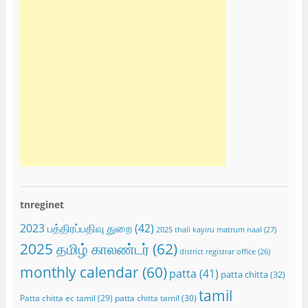
tnreginet
2023 பத்திரப்பதிவு துறை
(42)
2025 thali kayiru matrum naal
(27)
2025 தமிழ் காலண்டர்
(62)
district registrar office
(26)
monthly calendar
(60)
patta
(41)
patta chitta
(32)
tamil
Patta chitta ec tamil
(29)
patta chitta tamil
(30)