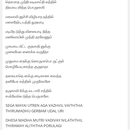
தெசமாத முற்றி வடிவாய்நி லத்தில்
திரமாய ளித்த பொருளாகி
மகவாவி னுச்சி விழியாந நத்தில்
மலைநேர்பு யத்தி லுறவாடி
மடிமீத டுத்து விளையாடி நித்த
மணிவாயின் முத்தி தரவேணும்
முகமாய மிட்ட குறமாதி னுக்கு
முலைமேல ணைக்க வருநீதா
முதுமாம றைக்கு ளொருமாபொ ருட்குள்
மொழியேயு ரைத்த குருநாதா
தகையாதெ னக்கு னடிகாண வைத்த
தனியேர கத்தின் முருகோனே
தருகாவி ரிக்கு வடபாரி சத்தில்
சமர்வேலெ டுத்த பெருமாளே.
SEGA MAYAI UTREN AGA VAZHVIL VAITHTHA
THIRUMADHU GERBAM UDAL URI
DHESA MADHA MUTRI VADIVAY NILATHTHIL
THIRAMAY ALITHTHA PORULAGI