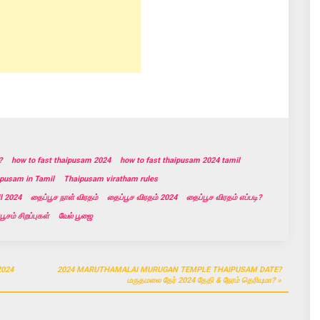
?
how to fast thaipusam 2024
how to fast thaipusam 2024 tamil
pusam in Tamil
Thaipusam viratham rules
l 2024
தைப்பூச நாள் விரதம்
தைப்பூச விரதம் 2024
தைப்பூச விரதம் எப்படி?
ூசம் சிறப்புகள்
வேல் பூஜை
2024
2024 MARUTHAMALAI MURUGAN TEMPLE THAIPUSAM DATE?
மருதமலை தேர் 2024 தேதி & நேரம் தெரியுமா?