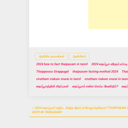
w
w
w
i
w
i
n
i
n
d
n
d
o
d
o
w
o
w
)
w
)
)
ஆன்மிக தகவல்கள்
ஆன்மிகம்
2024 how to fast thaipusam in tamil
2024 தைப்பூச விரதம் எப்படி
Thaippoosa Sirappugal
thaipusam fasting method 2024
Thai
viratham irukum murai in tamil
viratham irukum murai in tami
தைப்பூசத்தின் சிறப்புகள்
தைப்பூசம் என்ன செய்ய வேண்டும்?
தைப்ப
Post
2024 தைப்பூசம் வழிபட சிறந்த நேரம் எப்போது தெரியுமா? THAIPUSAM 
navigation
DATE IN TAMILNADU