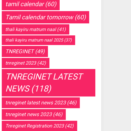
tamil calendar
(60)
Tamil calendar tomorrow
(60)
thali kayiru matrum naal
(41)
thali kayiru matrum naal 2025
(37)
TNREGINET
(49)
tnreginet 2023
(42)
TNREGINET LATEST
NEWS
(118)
tnreginet latest news 2023
(46)
tnreginet news 2023
(46)
Tnreginet Registration 2023
(42)