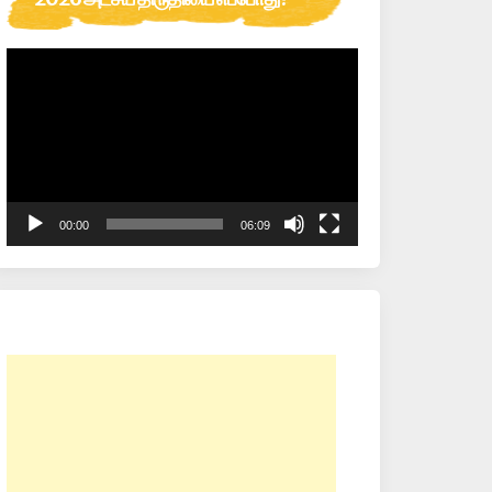
Video
Player
00:00
06:09