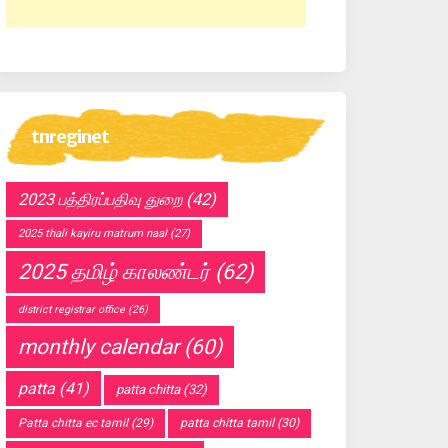
tnreginet
2023 பத்திரப்பதிவு துறை
(42)
2025 thali kayiru matrum naal
(27)
2025 தமிழ் காலண்டர்
(62)
district registrar office
(26)
monthly calendar
(60)
patta
(41)
patta chitta
(32)
Patta chitta ec tamil
(29)
patta chitta tamil
(30)