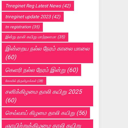
Tnreginet Reg Latest News
(42)
tnreginet update 2023
(42)
tn registration
(35)
இன்று தாலி கயிறு மாற்றலாமா
(35)
இன்றைய நல்ல நேரம் காலை மாலை
(60)
கெளரி நல்ல நேரம் இன்று
(60)
கோவில் திருவிழாக்கள்
(28)
சனிக்கிழமை தாலி கயிறு 2025
(60)
செவ்வாய் கிழமை தாலி கயிறு
(56)
ஞாயிற்றுக்கிழமை தாலி கயிறு