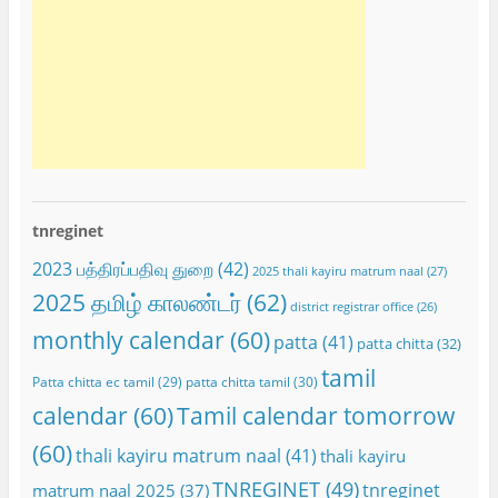
tnreginet
2023 பத்திரப்பதிவு துறை
(42)
2025 thali kayiru matrum naal
(27)
2025 தமிழ் காலண்டர்
(62)
district registrar office
(26)
monthly calendar
(60)
patta
(41)
patta chitta
(32)
tamil
Patta chitta ec tamil
(29)
patta chitta tamil
(30)
calendar
(60)
Tamil calendar tomorrow
(60)
thali kayiru matrum naal
(41)
thali kayiru
TNREGINET
(49)
tnreginet
matrum naal 2025
(37)