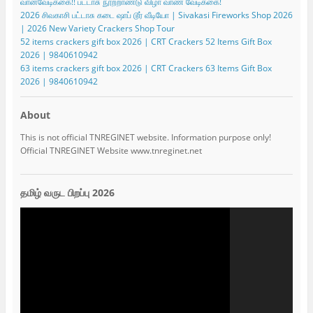
வானவேடிக்கை!! பட்டாசு நூற்றாண்டு விழா வாண வேடிக்கை!
2026 சிவகாசி பட்டாசு கடை ஷாப் டூர் வீடியோ | Sivakasi Fireworks Shop 2026
| 2026 New Variety Crackers Shop Tour
52 items crackers gift box 2026 | CRT Crackers 52 Items Gift Box
2026 | 9840610942
63 items crackers gift box 2026 | CRT Crackers 63 Items Gift Box
2026 | 9840610942
About
This is not official TNREGINET website. Information purpose only!
Official TNREGINET Website www.tnreginet.net
தமிழ் வருட பிறப்பு 2026
Video
Player