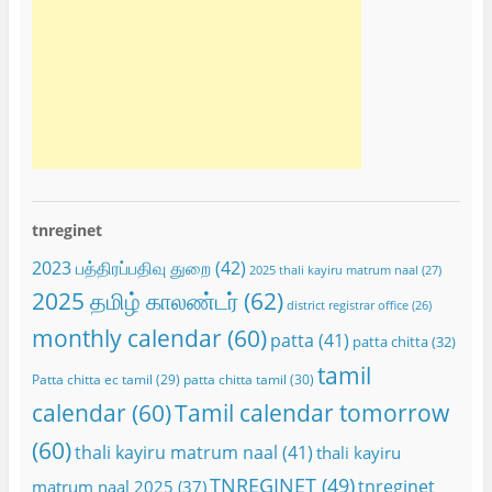
tnreginet
2023 பத்திரப்பதிவு துறை
(42)
2025 thali kayiru matrum naal
(27)
2025 தமிழ் காலண்டர்
(62)
district registrar office
(26)
monthly calendar
(60)
patta
(41)
patta chitta
(32)
tamil
Patta chitta ec tamil
(29)
patta chitta tamil
(30)
calendar
(60)
Tamil calendar tomorrow
(60)
thali kayiru matrum naal
(41)
thali kayiru
TNREGINET
(49)
tnreginet
matrum naal 2025
(37)