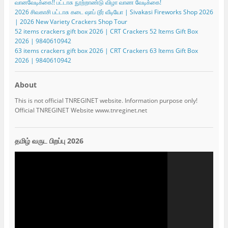
வானவேடிக்கை!! பட்டாசு நூற்றாண்டு விழா வாண வேடிக்கை!
2026 சிவகாசி பட்டாசு கடை ஷாப் டூர் வீடியோ | Sivakasi Fireworks Shop 2026
| 2026 New Variety Crackers Shop Tour
52 items crackers gift box 2026 | CRT Crackers 52 Items Gift Box
2026 | 9840610942
63 items crackers gift box 2026 | CRT Crackers 63 Items Gift Box
2026 | 9840610942
About
This is not official TNREGINET website. Information purpose only!
Official TNREGINET Website www.tnreginet.net
தமிழ் வருட பிறப்பு 2026
Video
Player