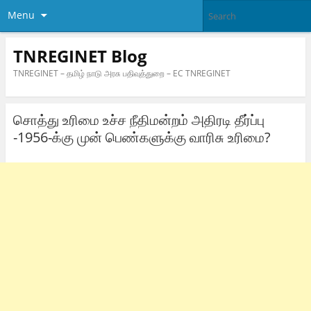
Menu
TNREGINET Blog
TNREGINET – தமிழ் நாடு அரசு பதிவுத்துறை – EC TNREGINET
சொத்து உரிமை உச்ச நீதிமன்றம் அதிரடி தீர்ப்பு
-1956-க்கு முன் பெண்களுக்கு வாரிசு உரிமை?