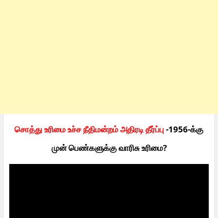
சொத்து உரிமை உச்ச நீதிமன்றம் அதிரடி தீர்ப்பு
-1956-க்கு
முன் பெண்களுக்கு வாரிசு உரிமை?