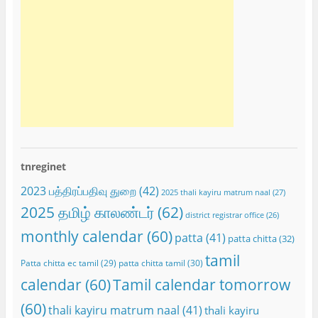
tnreginet
2023 பத்திரப்பதிவு துறை
(42)
2025 thali kayiru matrum naal
(27)
2025 தமிழ் காலண்டர்
(62)
district registrar office
(26)
monthly calendar
(60)
patta
(41)
patta chitta
(32)
tamil
Patta chitta ec tamil
(29)
patta chitta tamil
(30)
calendar
(60)
Tamil calendar tomorrow
(60)
thali kayiru matrum naal
(41)
thali kayiru