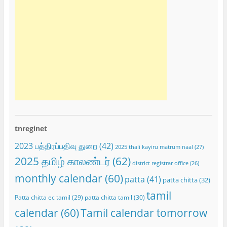
tnreginet
2023 பத்திரப்பதிவு துறை
(42)
2025 thali kayiru matrum naal
(27)
2025 தமிழ் காலண்டர்
(62)
district registrar office
(26)
monthly calendar
(60)
patta
(41)
patta chitta
(32)
tamil
Patta chitta ec tamil
(29)
patta chitta tamil
(30)
calendar
(60)
Tamil calendar tomorrow