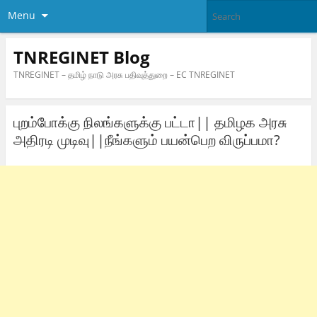
Menu
TNREGINET Blog
TNREGINET – தமிழ் நாடு அரசு பதிவுத்துறை – EC TNREGINET
புறம்போக்கு நிலங்களுக்கு பட்டா|| தமிழக அரசு
அதிரடி முடிவு||நீங்களும் பயன்பெற விருப்பமா?