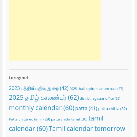
tnreginet
2023 பத்திரப்பதிவு துறை
(42)
2025 thali kayiru matrum naal
(27)
2025 தமிழ் காலண்டர்
(62)
district registrar office
(26)
monthly calendar
(60)
patta
(41)
patta chitta
(32)
tamil
Patta chitta ec tamil
(29)
patta chitta tamil
(30)
calendar
(60)
Tamil calendar tomorrow