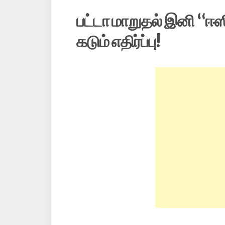
பட்டா மாறுதல் இனி “ஈ
கடும் எதிர்ப்பு!