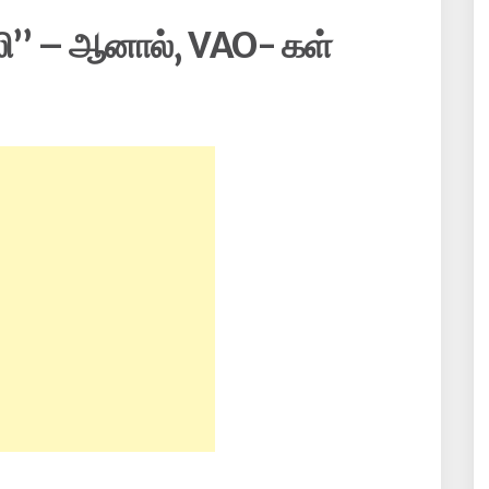
ஸி” – ஆனால், VAO- கள்