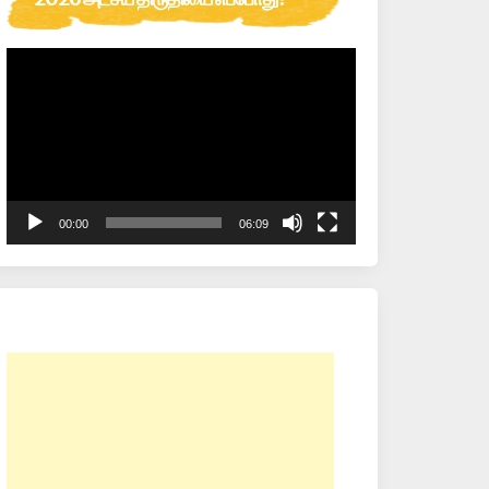
Video
Player
00:00
06:09