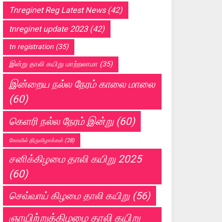
Tnreginet Reg Latest News
(42)
tnreginet update 2023
(42)
tn registration
(35)
இன்று தாலி கயிறு மாற்றலாமா
(35)
இன்றைய நல்ல நேரம் காலை மாலை
(60)
கெளரி நல்ல நேரம் இன்று
(60)
கோவில் திருவிழாக்கள்
(28)
சனிக்கிழமை தாலி கயிறு 2025
(60)
செவ்வாய் கிழமை தாலி கயிறு
(56)
ஞாயிற்றுக்கிழமை தாலி கயிறு