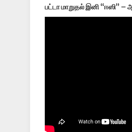
பட்டா மாறுதல் இனி “ஈஸி” –