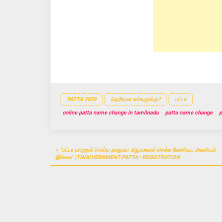
w
w
w
i
w
i
n
i
n
d
n
d
o
d
o
w
o
w
)
w
)
)
PATTA 2020
தெரியுமா உங்களுக்கு?
பட்டா
online patta name change in tamilnadu
patta name change
p
Post
“பட்டா மாறுதல் செய்ய தாலுகா அலுவலகம் செல்ல வேண்டிய அவசியம்
navigation
இல்லை” |TNGOVERNMENT|PATTA | REGISTRATION