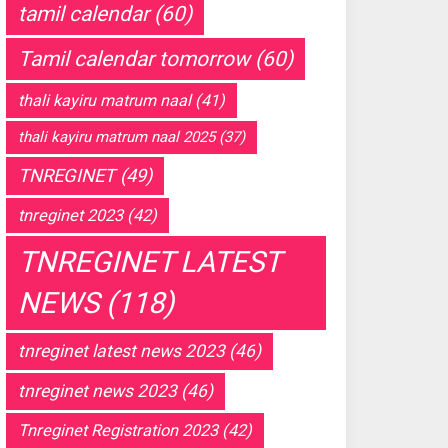
tamil calendar
(60)
Tamil calendar tomorrow
(60)
thali kayiru matrum naal
(41)
thali kayiru matrum naal 2025
(37)
TNREGINET
(49)
tnreginet 2023
(42)
TNREGINET LATEST
NEWS
(118)
tnreginet latest news 2023
(46)
tnreginet news 2023
(46)
Tnreginet Registration 2023
(42)