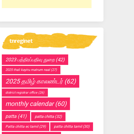
tnreginet
2023 பத்திரப்பதிவு துறை
(42)
2025 thali kayiru matrum naal
(27)
2025 தமிழ் காலண்டர்
(62)
district registrar office
(26)
monthly calendar
(60)
patta
(41)
patta chitta
(32)
Patta chitta ec tamil
(29)
patta chitta tamil
(30)