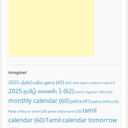
tnreginet
2023 பத்திரப்பதிவு துறை
(42)
2025 thali kayiru matrum naal
(27)
2025 தமிழ் காலண்டர்
(62)
district registrar office
(26)
monthly calendar
(60)
patta
(41)
patta chitta
(32)
tamil
Patta chitta ec tamil
(29)
patta chitta tamil
(30)
calendar
(60)
Tamil calendar tomorrow