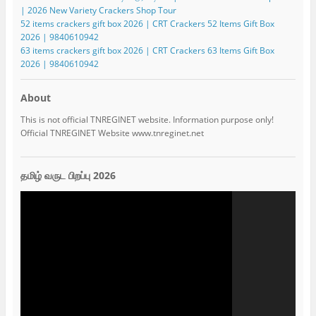
| 2026 New Variety Crackers Shop Tour
52 items crackers gift box 2026 | CRT Crackers 52 Items Gift Box
2026 | 9840610942
63 items crackers gift box 2026 | CRT Crackers 63 Items Gift Box
2026 | 9840610942
About
This is not official TNREGINET website. Information purpose only!
Official TNREGINET Website www.tnreginet.net
தமிழ் வருட பிறப்பு 2026
Video
Player