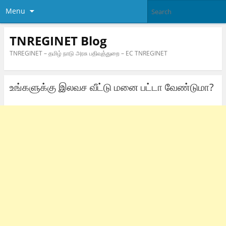
Menu
TNREGINET Blog
TNREGINET – தமிழ் நாடு அரசு பதிவுத்துறை – EC TNREGINET
உங்களுக்கு இலவச வீட்டு மனை பட்டா வேண்டுமா?