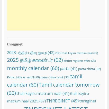
tnreginet
2023 பத்திரப்பதிவு துறை
(42)
2025 thali kayiru matrum naal
(27)
2025 தமிழ் காலண்டர்
(62)
district registrar office
(26)
monthly calendar
(60)
patta
(41)
patta chitta
(32)
tamil
Patta chitta ec tamil
(29)
patta chitta tamil
(30)
calendar
(60)
Tamil calendar tomorrow
(60)
thali kayiru matrum naal
(41)
thali kayiru
TNREGINET
(49)
tnreginet
matrum naal 2025
(37)