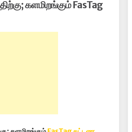
ிற்கு; களமிறங்கும் FasTag
கு; களமிறங்கும்
FasTag கட்டண