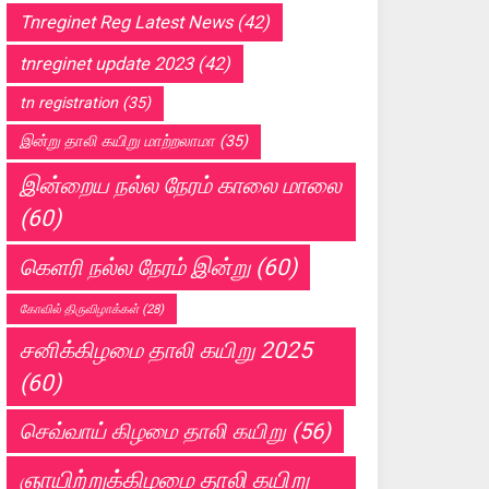
Tnreginet Reg Latest News
(42)
tnreginet update 2023
(42)
tn registration
(35)
இன்று தாலி கயிறு மாற்றலாமா
(35)
இன்றைய நல்ல நேரம் காலை மாலை
(60)
கெளரி நல்ல நேரம் இன்று
(60)
கோவில் திருவிழாக்கள்
(28)
சனிக்கிழமை தாலி கயிறு 2025
(60)
செவ்வாய் கிழமை தாலி கயிறு
(56)
ஞாயிற்றுக்கிழமை தாலி கயிறு