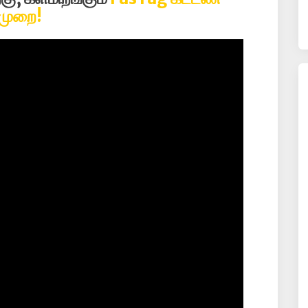
முறை!