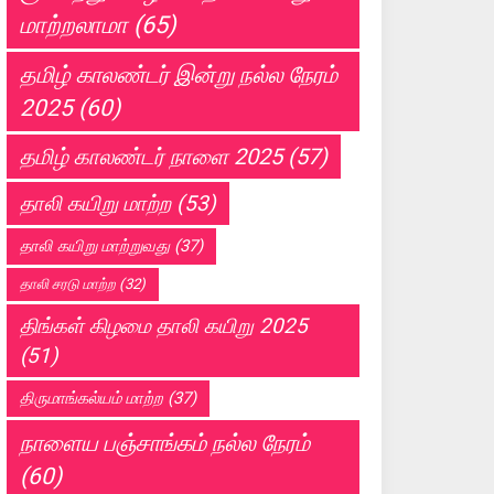
மாற்றலாமா
(65)
தமிழ் காலண்டர் இன்று நல்ல நேரம்
2025
(60)
தமிழ் காலண்டர் நாளை 2025
(57)
தாலி கயிறு மாற்ற
(53)
தாலி கயிறு மாற்றுவது
(37)
தாலி சரடு மாற்ற
(32)
திங்கள் கிழமை தாலி கயிறு 2025
(51)
திருமாங்கல்யம் மாற்ற
(37)
நாளைய பஞ்சாங்கம் நல்ல நேரம்
(60)