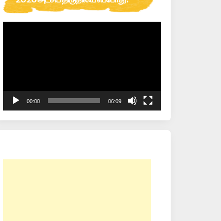
Video
Player
00:00
06:09