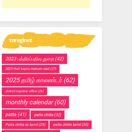
tnreginet
2023 பத்திரப்பதிவு துறை
(42)
2025 thali kayiru matrum naal
(27)
2025 தமிழ் காலண்டர்
(62)
district registrar office
(26)
monthly calendar
(60)
patta
(41)
patta chitta
(32)
Patta chitta ec tamil
(29)
patta chitta tamil
(30)