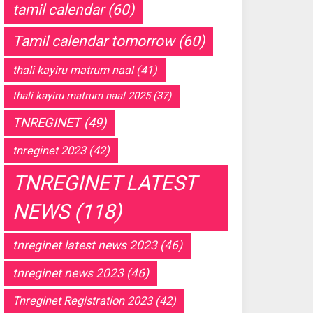
tamil calendar
(60)
Tamil calendar tomorrow
(60)
thali kayiru matrum naal
(41)
thali kayiru matrum naal 2025
(37)
TNREGINET
(49)
tnreginet 2023
(42)
TNREGINET LATEST
NEWS
(118)
tnreginet latest news 2023
(46)
tnreginet news 2023
(46)
Tnreginet Registration 2023
(42)